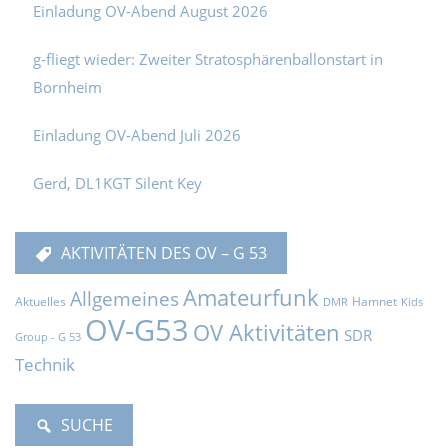
Einladung OV-Abend August 2026
g-fliegt wieder: Zweiter Stratosphärenballonstart in
Bornheim
Einladung OV-Abend Juli 2026
Gerd, DL1KGT Silent Key
AKTIVITÄTEN DES OV – G 53
Amateurfunk
Allgemeines
Aktuelles
Hamnet
DMR
Kids
OV-G53
OV Aktivitäten
SDR
Group - G 53
Technik
SUCHE