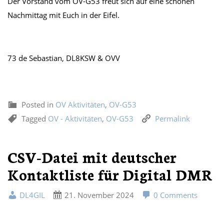
Der Vorstand vom OV-G53 freut sich auf eine schönen
Nachmittag mit Euch in der Eifel.
73 de Sebastian, DL8KSW & OVV
Posted in
OV Aktivitäten
,
OV-G53
Tagged
OV - Aktivitäten
,
OV-G53
Permalink
CSV-Datei mit deutscher
Kontaktliste für Digital DMR
DL4GIL
21. November 2024
0 Comments